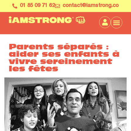
01 85 09 71 62
contact@iamstrong.co
Parents séparés :
aider ses enfants à
vivre sereinement
les fêtes