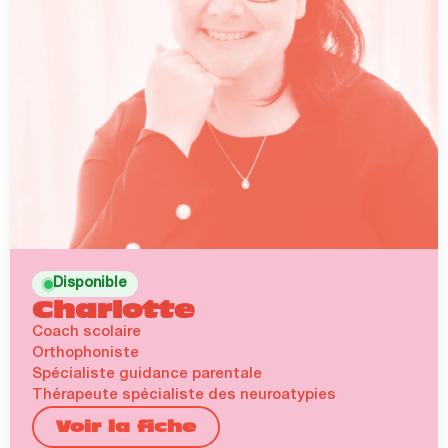
Disponible
Charlotte
Coach scolaire
Orthophoniste
Spécialiste guidance parentale
Thérapeute spécialiste des neuroatypies
Voir la fiche