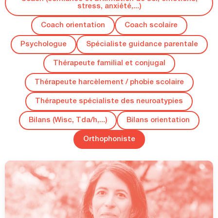
stress, anxiété,...)
Coach orientation
Coach scolaire
Psychologue
Spécialiste guidance parentale
Thérapeute familial et conjugal
Thérapeute harcèlement / phobie scolaire
Thérapeute spécialiste des neuroatypies
Bilans (Wisc, Tda/h,...)
Bilans orientation
Orthophoniste