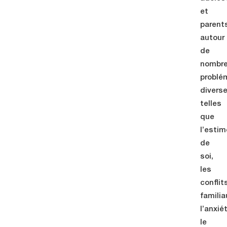
et
parent
autour
de
nombr
problé
divers
telles
que
l’estim
de
soi,
les
conflit
familia
l’anxié
le