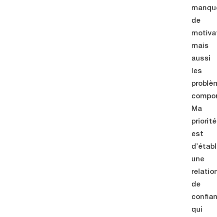
manqu
de
motiva
mais
aussi
les
problè
compor
Ma
priorité
est
d’établ
une
relatio
de
confia
qui