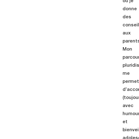
où je
donne
des
consei
aux
parent
Mon
parcou
pluridi
me
perme
d’acc
(toujou
avec
humou
et
bienvei
adoles