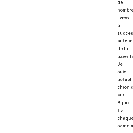
de
nombr
livres
à
succè
autour
de la
parenta
Je
suis
actuel
chroni
sur
Sqool
Tv
chaqu
semai