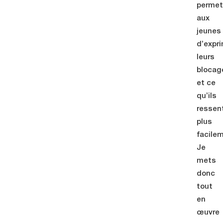
perme
aux
jeunes
d’expr
leurs
blocag
et ce
qu’ils
ressen
plus
facile
Je
mets
donc
tout
en
œuvre