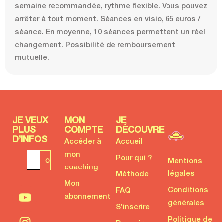
semaine recommandée, rythme flexible. Vous pouvez
arrêter à tout moment. Séances en visio, 65 euros /
séance. En moyenne, 10 séances permettent un réel
changement. Possibilité de remboursement
mutuelle.
JE VEUX
MON
JE
PLUS
COMPTE
DÉCOUVRE
D’INFOS
Accéder à
Accueil
mon
Pour qui ?
Mentions
coaching
légales
Méthode
Mon
Conditions
FAQ
abonnement
générales
S’inscrire
Politique de