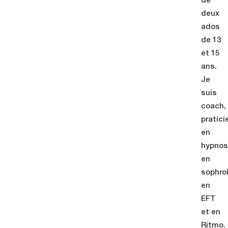
de
deux
ados
de 13
et 15
ans.
Je
suis
coach,
pratic
en
hypnos
en
sophrol
en
EFT
et en
Ritmo.