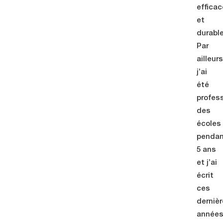
effica
et
durabl
Par
ailleurs
j’ai
été
profes
des
écoles
penda
5 ans
et j’ai
écrit
ces
derniè
année