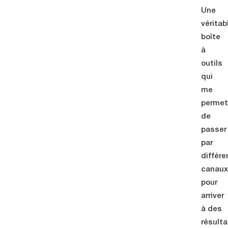
Une
véritab
boîte
à
outils
qui
me
perme
de
passer
par
différe
canau
pour
arriver
à des
résult