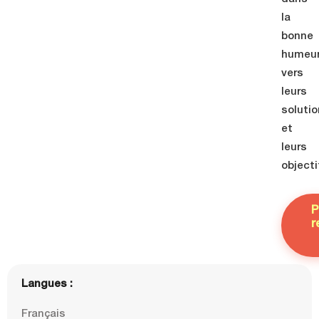
la
bonne
humeu
vers
leurs
soluti
et
leurs
objecti
P
r
Langues :
Français