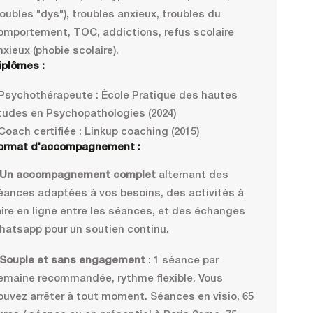
roubles "dys"), troubles anxieux, troubles du
omportement, TOC, addictions, refus scolaire
nxieux (phobie scolaire).
iplômes :
 Psychothérapeute : École Pratique des hautes
tudes en Psychopathologies (2024)
 Coach certifiée : Linkup coaching (2015)
ormat d'accompagnement :
 Un accompagnement complet
alternant des
éances adaptées à vos besoins, des activités à
aire en ligne entre les séances, et des échanges
hatsapp pour un soutien continu.
 Souple et sans engagement
: 1 séance par
emaine recommandée, rythme flexible. Vous
ouvez arrêter à tout moment. Séances en visio, 65