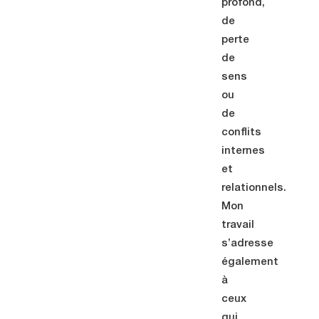
profond,
de
perte
de
sens
ou
de
conflits
internes
et
relationnels.
Mon
travail
s’adresse
également
à
ceux
qui