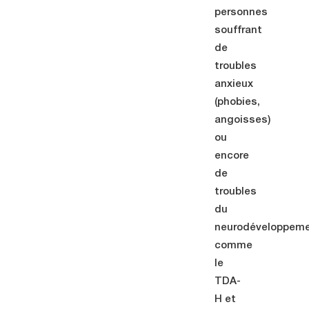
personnes
souffrant
de
troubles
anxieux
(phobies,
angoisses)
ou
encore
de
troubles
du
neurodéveloppem
comme
le
TDA-
H et