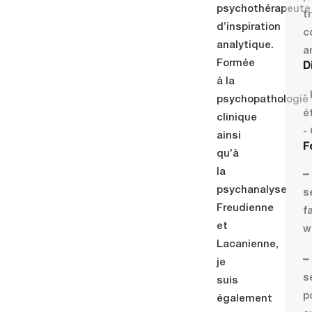
psychothérapeute
t
d’inspiration
c
analytique.
a
Formée
D
à la
-
psychopathologie
é
clinique
-
ainsi
F
qu’à
la
–
psychanalyse
s
Freudienne
f
et
w
Lacanienne,
–
je
s
suis
p
également