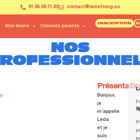
01 85 09 71 62
contact@iamstrong.co
INSCRIPTION
C
Nos bilans
Conseils parents
NOS
ROFESSIONNE
Présentatio
L
e
Bonjour,
F
je
S
m’appelle
Léda
P
et je
p
suis
p