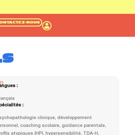
ONTACTEZ-NOUS
LS
n
angues :
rançais
pécialités :
sychopathologie clinique, développement
ersonnel, coaching scolaire, guidance parentale,
rofils atypiques (HPI, hypersensibilité, TDA-H,