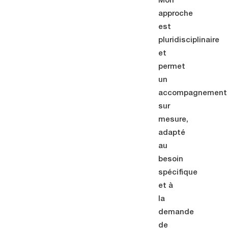
Mon
approche
est
pluridisciplinaire
et
permet
un
accompagnement
sur
mesure,
adapté
au
besoin
spécifique
et à
la
demande
de