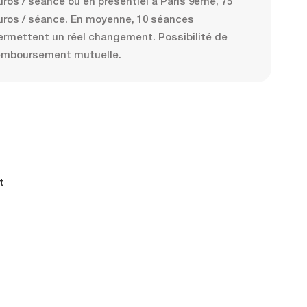
uros / séance ou en présentiel à Paris 9eme, 75
uros / séance. En moyenne, 10 séances
ermettent un réel changement. Possibilité de
emboursement mutuelle.
t