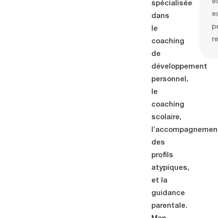
e
spécialisée
e
dans
p
le
r
coaching
de
développement
personnel,
le
coaching
scolaire,
l’accompagnemen
des
profils
atypiques,
et la
guidance
parentale.