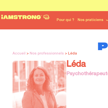
Pour qui ?
Nos praticiens
P
Accueil
>
Nos professionnels
> Léda
Léda
Psychothérapeut