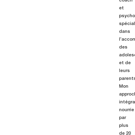
coach
et
psycho
spécia
dans
l’acc
des
adoles
et de
leurs
parent
Mon
approc
intégra
nourrie
par
plus
de 20