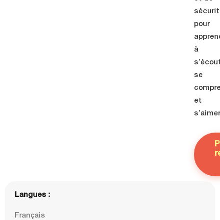
sécuri
pour
appren
à
s’écout
se
compre
et
s’aimer
P
r
Langues :
Français