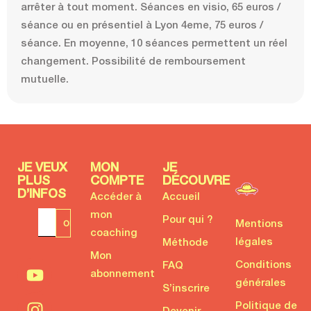
arrêter à tout moment. Séances en visio, 65 euros /
séance ou en présentiel à Lyon 4eme, 75 euros /
séance. En moyenne, 10 séances permettent un réel
changement. Possibilité de remboursement
mutuelle.
JE VEUX
MON
JE
PLUS
COMPTE
DÉCOUVRE
D’INFOS
Accéder à
Accueil
mon
Pour qui ?
Mentions
coaching
légales
Méthode
Mon
Conditions
FAQ
abonnement
générales
S’inscrire
Politique de