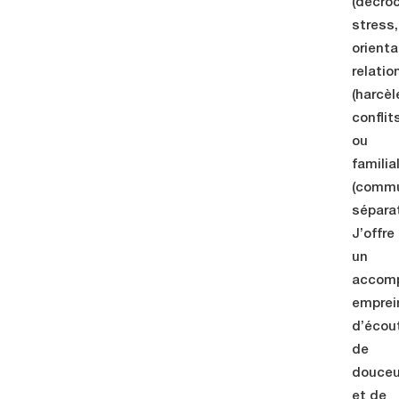
(décro
stress,
orienta
relatio
(harcè
conflit
ou
familia
(commu
séparat
J’offre
un
accom
emprei
d’écou
de
douceu
et de