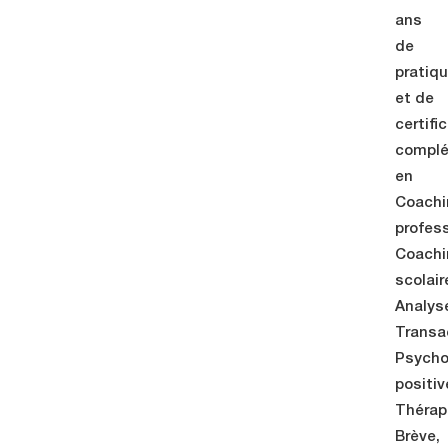
ans
de
pratiq
et de
certifi
complé
en
Coachi
profess
Coachi
scolair
Analys
Transac
Psycho
positiv
Thérap
Brève,