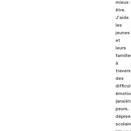
mieux-
être.
J’aide
les
jeunes
et
leurs
famille
à
travers
des
difficu
émotio
(anxiét
peurs,
dépress
scolair