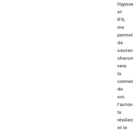
Hypno
et
IFS,
me
perme
de
souten
chacu
vers
la
connai
de
soi,
l’auto
la
résilie
et le