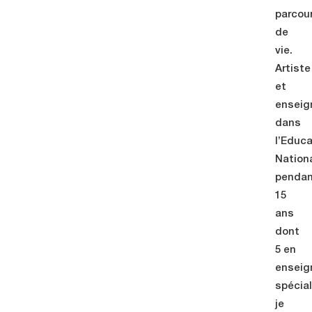
parcou
de
vie. ​
Artiste
et
enseig
dans
l’Educ
Nation
penda
15
ans
dont
5 en
ensei
spécial
je