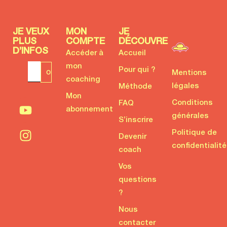
JE VEUX
MON
JE
PLUS
COMPTE
DÉCOUVRE
D’INFOS
Accéder à
Accueil
mon
Pour qui ?
Mentions
coaching
légales
Méthode
Mon
Conditions
FAQ
abonnement
générales
S’inscrire
Politique de
Devenir
confidentialité
coach
Vos
questions
?
Nous
contacter