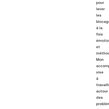
pour
lever
les
blocag
à la
fois
émotio
et
méthod
Mon
accom
vise
à
travaill
autour
des
problé