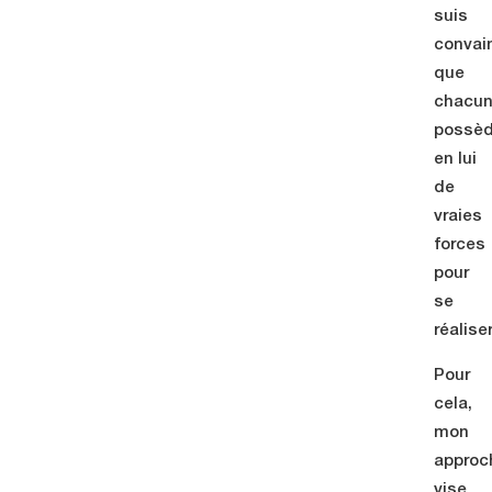
suis
convai
que
chacu
possè
en lui
de
vraies
forces
pour
se
réaliser
Pour
cela,
mon
approc
vise