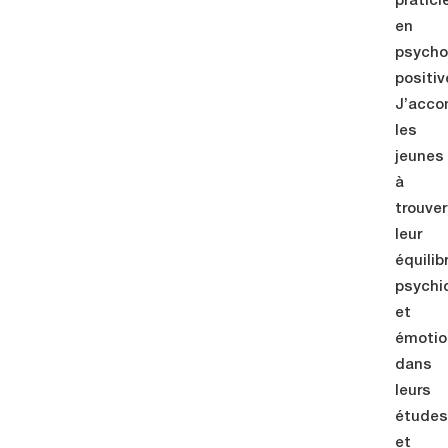
pratic
en
psycho
positiv
J’acc
les
jeunes
à
trouver
leur
équilib
psychi
et
émotio
dans
leurs
étude
et