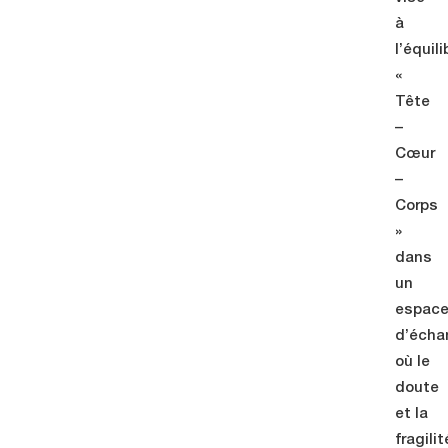
à
l’équili
«
Tête
–
Cœur
–
Corps
»
dans
un
espac
d’écha
où le
doute
et la
fragilit