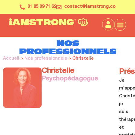
01 85 09 71 62
contact@iamstrong.co
NOS
PROFESSIONNELS
Accueil
>
Nos professionnels
> Christelle
Christelle
Prés
Psychopédagogue
Je
m’appe
Christe
je
suis
thérap
et