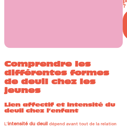
p
?
Comprendre les
différentes formes
de deuil chez les
jeunes
Lien affectif et intensité du
deuil chez l’enfant
intensité du deuil
L’
dépend avant tout de la relation