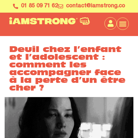
01 85 09 71 62
contact@iamstrong.co
Deuil chez l’enfant
et l’adolescent :
comment les
accompagner face
à la perte d’un être
cher ?