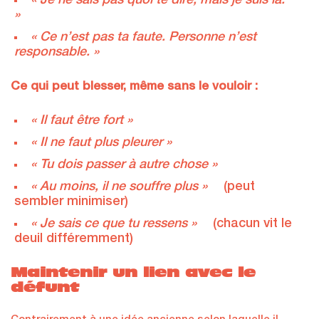
« Je ne sais pas quoi te dire, mais je suis là.
»
« Ce n’est pas ta faute. Personne n’est
responsable. »
Ce qui peut blesser, même sans le vouloir :
« Il faut être fort »
« Il ne faut plus pleurer »
« Tu dois passer à autre chose »
« Au moins, il ne souffre plus »
(peut
sembler minimiser)
« Je sais ce que tu ressens »
(chacun vit le
deuil différemment)
Maintenir un lien avec le
défunt