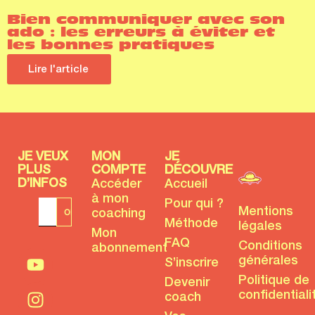
Bien communiquer avec son
ado : les erreurs à éviter et
les bonnes pratiques
Lire l'article
JE VEUX
MON
JE
PLUS
COMPTE
DÉCOUVRE
D’INFOS
Accéder
Accueil
à mon
Pour qui ?
Mentions
coaching
Méthode
légales
Mon
FAQ
Conditions
abonnement
générales
S’inscrire
Politique de
Devenir
confidentiali
coach