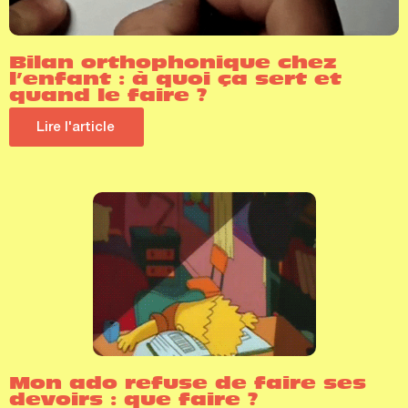
Bilan orthophonique chez
l’enfant : à quoi ça sert et
quand le faire ?
Lire l'article
Mon ado refuse de faire ses
devoirs : que faire ?