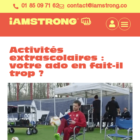
01 85 09 71 62
contact@iamstrong.co
Activités
extrascolaires :
votre ado en fait-il
trop ?