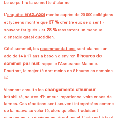
Le corps tire la sonnette d’alarme.
EnCLASS
L’
enquête
menée auprès de 20 000 collégiens
37 %
et lycéens montre que
d’entre eux se disent «
28 %
souvent fatigués » et
ressentent un manque
d’énergie quasi quotidien.
Côté sommeil, les
recommandations
sont claires : un
9 heures de
ado de 14 à 17 ans a besoin d’environ
sommeil par nuit
, rappelle l’Assurance Maladie.
Pourtant, la majorité dort moins de 8 heures en semaine.
🥱
changements d’humeur
Viennent ensuite les
:
irritabilité, sautes d’humeur, impatience, voire crises de
larmes. Ces réactions sont souvent interprétées comme
de la mauvaise volonté, alors qu’elles traduisent
simplement un épuisement émotionnel. L’ado est à bout