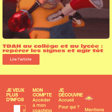
TDAH au collège et au lycée :
repérer les signes et agir tôt
Lire l'article
JE VEUX
MON
JE
PLUS
COMPTE
DÉCOUVRE
D’INFOS
Accéder
Accueil
à mon
Pour qui ?
Mentions
coaching