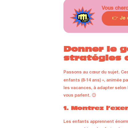
Vous cher
👉 Je 
Donner le go
stratégies 
Passons au cœur du sujet. Ces
enfants (8-14 ans) », animée p
les vacances, à adapter selon l
vous parlent. 😊
1. Montrez l’ex
Les enfants apprennent énor