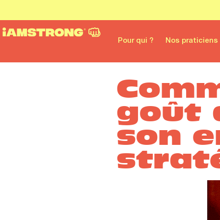
Pour qui ?
Nos praticiens
Comm
goût 
son e
strat