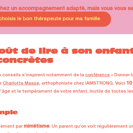
chez un accompagnement adapté, mais vous vous se
choisis le bon thérapeute pour ma famille
ût de lire à son enfant 
concrètes
 conseils s’inspirent notamment de la
conférence
« Donner l
10
ar
Charlotte Masse,
orthophoniste chez IAMSTRONG. Voici
’âge et le tempérament de votre enfant. Inutile de toutes les
emple
mimétisme
mément par
. Un parent qu’on voit régulièrement un