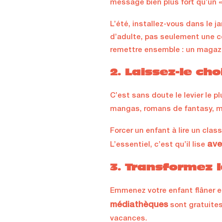
message bien plus fort qu’un «
L’été, installez-vous dans le j
d’adulte, pas seulement une co
remettre ensemble : un magazin
2. Laissez-le cho
C’est sans doute le levier le p
mangas, romans de fantasy, m
Forcer un enfant à lire un class
ave
L’essentiel, c’est qu’il lise
3. Transformez la
Emmenez votre enfant flâner ent
médiathèques
sont gratuites
vacances.