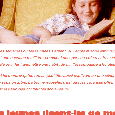
gues semaines où les journées s’étirent, où l’école relâche enfin l
 une question familière : comment occuper son enfant autrement q
le pour lui transmettre une habitude qui l’accompagnera longtemps
est lui montrer qu’un roman peut être aussi captivant qu’une séri
 sous un arbre. La bonne nouvelle, c’est que les vacances offrent 
nthèse loin des contraintes scolaires. 🌞
s jeunes lisent-ils de m