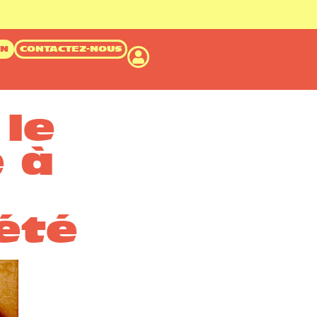
ON
CONTACTEZ-NOUS
le
e à
’été