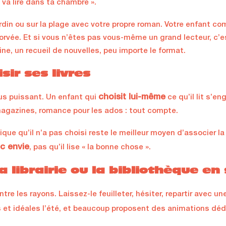
 va lire dans ta chambre ».
ardin ou sur la plage avec votre propre roman. Votre enfant com
rvée. Et si vous n’êtes pas vous-même un grand lecteur, c’e
e, un recueil de nouvelles, peu importe le format.
isir ses livres
choisit lui-même
lus puissant. Un enfant qui
ce qu’il lit s’e
agazines, romance pour les ados : tout compte.
ique qu’il n’a pas choisi reste le meilleur moyen d’associer la
c envie
, pas qu’il lise « la bonne chose ».
 librairie ou la bibliothèque en 
re les rayons. Laissez-le feuilleter, hésiter, repartir avec un
 et idéales l’été, et beaucoup proposent des animations déd