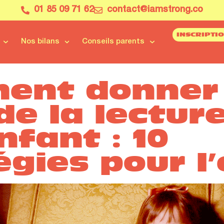
01 85 09 71 62
contact@iamstrong.co
INSCRIPTI
Nos bilans
Conseils parents
ent donner 
de la lectur
nfant : 10
égies pour l