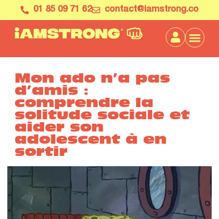
01 85 09 71 62
contact@iamstrong.co
Mon ado n’a pas
d’amis :
comprendre la
solitude sociale et
aider son
adolescent à en
sortir