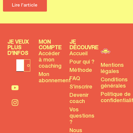
Lire l'article
JE VEUX
MON
JE
PLUS
COMPTE
DÉCOUVRE
D’INFOS
Accéder
Accueil
à mon
Pour qui ?
Mentions
coaching
Méthode
légales
Mon
FAQ
Conditions
abonnement
générales
S’inscrire
Politique de
Devenir
confidentiali
coach
Vos
questions
?
Nous