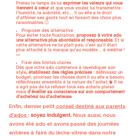
Prenez le temps de lui
exprimer les valeurs qui vous
tiennent à cœur
et que vous voulez lui transmettre :
l’humilité, la sobriété, etc… Il ou elle a le droit
d’affirmer ses goûts tout en faisant des choix plus
raisonnables.🙂
Proposer des alternative
Pour éviter toute frustration,
proposez à votre ado
une alternative plus abordable et responsable
. Et si
cette alternative ne lui plaît pas, c’est qu’il était
plus attaché à la marque qu’au modèle… à méditer !
👀
Fixer des limites claires
Dès que votre ado commence à revendiquer son
style
, établissez des règles précises
: définissez un
budget, priorisez les choses dont il ou elle a besoin,
réfléchissez ensemble à la nature de l’achat.🧠 Il ne
s’agit pas de lui refuser tous ses achats plaisir
mais
d’éveiller sa conscience sur son comportement
d’acheteur ou d’acheteuse
.
Enfin, dernier petit
conseil destiné aux parents
d’ados
:
soyez indulgent.
Nous aussi, nous
avons été ado et avons passé des journées
entières à faire du lèche-vitrine dans notre