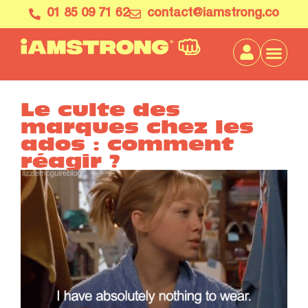
01 85 09 71 62
contact@iamstrong.co
Le culte des
marques chez les
ados : comment
réagir ?