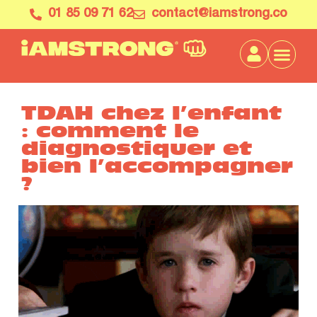
01 85 09 71 62
contact@iamstrong.co
TDAH chez l’enfant
: comment le
diagnostiquer et
bien l’accompagner
?