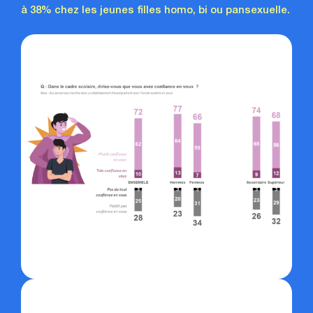
à 38%
chez les jeunes filles homo, bi ou pansexuelle.