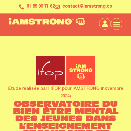
01 85 09 71 62
contact@iamstrong.co
Étude réalisée par l’IFOP pour IAMSTRONG (novembre
2024)
OBSERVATOIRE DU
BIEN ÊTRE MENTAL
DES JEUNES DANS
L’ENSEIGNEMENT