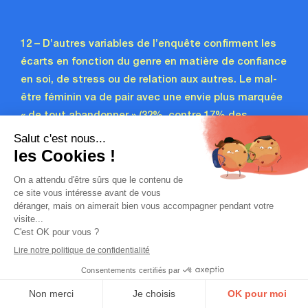
12 – D’autres variables de l’enquête confirment les
écarts en fonction du genre en matière de confiance
en soi, de stress ou de relation aux autres. Le mal-
être féminin va de pair avec une envie plus marquée
« de tout abandonner » (32%, contre 17% des
hommes), un sentiment de solitude plus élevé (55%,
contre 45% des hommes) et un plus fort
écœurement à l’égard de la société environnante
(68%, contre 49% des hommes).