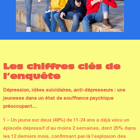
Les chiffres clés de
l’enquête
Dépression, idées suicidaires, anti-dépresseurs : une
jeunesse dans un état de souffrance psychique
préoccupant…
1 – Un jeune sur deux (48%) de 11-24 ans a déjà vécu un
épisode dépressif d’au moins 2 semaines, dont 25% dans
les 12 derniers mois, confirmant par-là l’explosion des